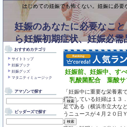
はじめての妊娠でも怖くない。妊娠に必要
妊娠のあなたに必要なこと
ら妊娠初期症状、妊娠必需
おすすめカテゴリ
サイトトップ
妊娠ブック
妊娠前、妊娠中、す
妊娠グッズ
マタニティミュージック
乳酸菌配合 葉酸サ
「妊娠中に重要な栄養素
アマゾンで探す
摂取している妊婦は１３
足である（横浜市立大な
ビッダーズで探す
うニュースが４月２０日
た。