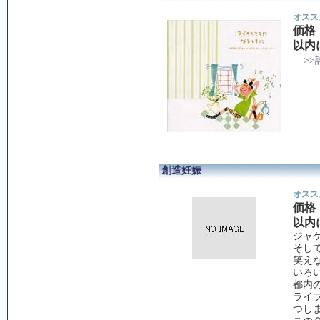
オスス
価格
以内
>
創造妊娠
オスス
価格
以内
ジャ
そし
笑え
いろ
都内
ライ
つし