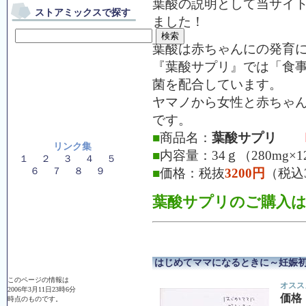
葉酸の説明として当サイ
ストアミックスで探す
ました！
葉酸は赤ちゃんにの発育に
『葉酸サプリ』では「食
菌を配合しています。
ヤマノから女性と赤ちゃ
です。
■
商品名：
葉酸サプリ
リンク集
■
内容量：34ｇ（280mg×
１
２
３
４
５
６
７
８
９
■
価格：税抜
3200円
（税込3
葉酸サプリのご購入
はじめてママになるときに～妊娠
このページの情報は
オスス
2006年3月11日23時6分
価格
時点のものです。