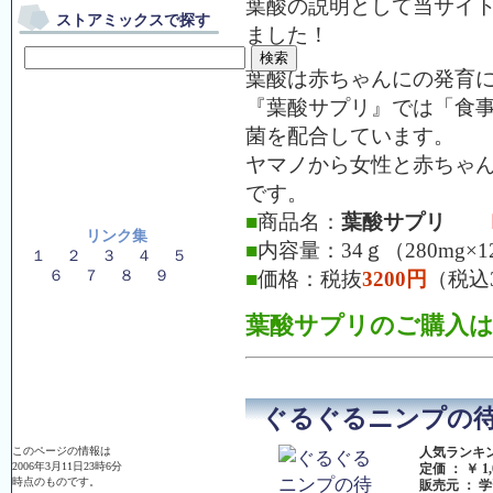
葉酸の説明として当サイ
ストアミックスで探す
ました！
葉酸は赤ちゃんにの発育に
『葉酸サプリ』では「食
菌を配合しています。
ヤマノから女性と赤ちゃ
です。
■
商品名：
葉酸サプリ
リンク集
■
内容量：34ｇ（280mg×
１
２
３
４
５
６
７
８
９
■
価格：税抜
3200円
（税込3
葉酸サプリのご購入
ぐるぐるニンプの
人気ランキング
このページの情報は
2006年3月11日23時6分
定価 ： ￥ 1,
時点のものです。
販売元 ： 