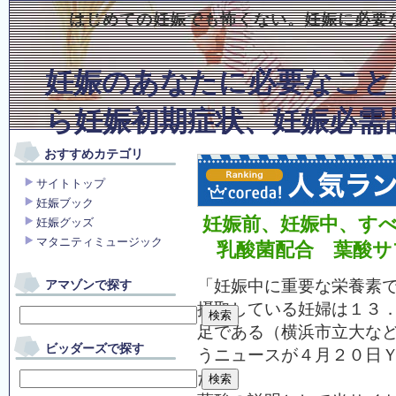
はじめての妊娠でも怖くない。妊娠に必要
妊娠のあなたに必要なこと
ら妊娠初期症状、妊娠必需
おすすめカテゴリ
サイトトップ
妊娠ブック
妊娠前、妊娠中、す
妊娠グッズ
マタニティミュージック
乳酸菌配合 葉酸サ
「妊娠中に重要な栄養素
アマゾンで探す
摂取している妊婦は１３
足である（横浜市立大な
ビッダーズで探す
うニュースが４月２０日
た。